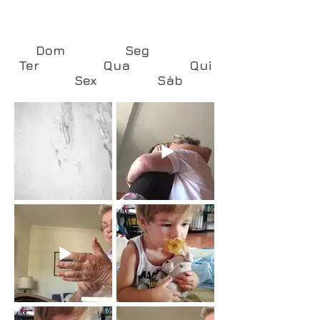
Dom Seg
Ter Qua Qui
Sex Sáb