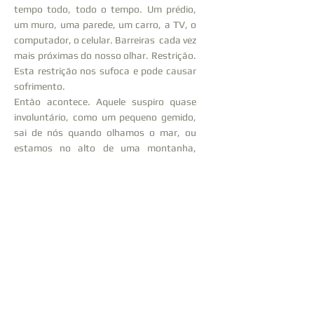
tempo todo, todo o tempo. Um prédio,
um muro, uma parede, um carro, a TV, o
computador, o celular. Barreiras cada vez
mais próximas do nosso olhar. Restrição.
Esta restrição nos sufoca e pode causar
sofrimento.
Então acontece. Aquele suspiro quase
involuntário, como um pequeno gemido,
sai de nós quando olhamos o mar, ou
estamos no alto de uma montanha,
quando o olhar se perde na distância.
Expansão. Os olhos relaxam e fazem um
“foco infinito” raro, alcançando uma
distância visual que nossos
antepassados tinham frequentemente,
que nossos instintos buscavam no início
dos tempos para avistar presas ou
predadores. Amplitude.
Assim, nessa restrição atual, como criar
um objeto capaz de remeter a essa